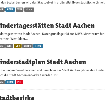
 den Sozialräumen wird das Stadtgebiet in großmaßstäbige statistische Einheite
MS
HTML
WFS
shape
indertagesstätten Stadt Aachen
ndertagesstätten Stadt Aachen; Datengrundlage: ©Land NRW, Ministerium für Kin
rdrhein-Westfalen:...
MS
WFS
CSV
Shape
HTML
inderstadtplan Stadt Aachen
r die jungen Bewohnerinnen und Bewohner der Stadt Aachen gibt es den Kinders
ch die Stadt Aachen entwickelt worden. Ihr...
MS
HTML
PDF
tadtbezirke