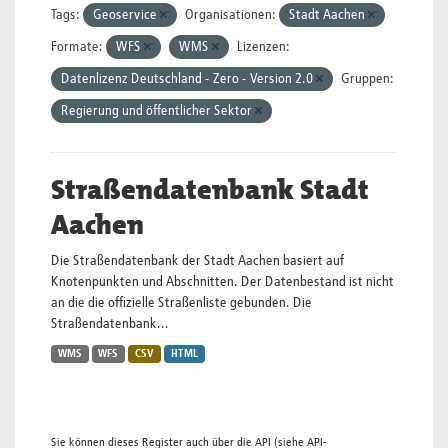
Tags:
Geoservice
Organisationen:
Stadt Aachen
Formate:
WFS
WMS
Lizenzen:
Datenlizenz Deutschland - Zero - Version 2.0
Gruppen:
Regierung und öffentlicher Sektor
Straßendatenbank Stadt
Aachen
Die Straßendatenbank der Stadt Aachen basiert auf
Knotenpunkten und Abschnitten. Der Datenbestand ist nicht
an die die offizielle Straßenliste gebunden. Die
Straßendatenbank...
WMS
WFS
CSV
HTML
Sie können dieses Register auch über die
API
(siehe
API-