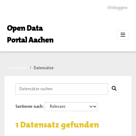
Skip to main content
Einloggen
Open Data
Portal Aachen
Sie sind hier
Datensätze
Sortieren nach
1 Datensatz gefunden