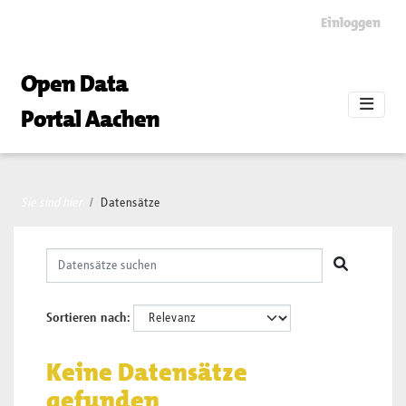
Skip to main content
Einloggen
Open Data
Portal Aachen
Sie sind hier
Datensätze
Sortieren nach
Keine Datensätze
gefunden