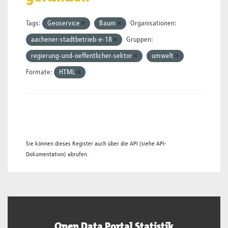
Tags:
Geoservice
Baum
Organisationen:
aachener-stadtbetrieb-e-18
Gruppen:
regierung-und-oeffentlicher-sektor
umwelt
Formate:
HTML
Sie können dieses Register auch über die
API
(siehe
API-
Dokumentation
) abrufen.
Open Data Portal Statistik