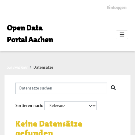
Skip to main content
Einloggen
Open Data
Portal Aachen
Sie sind hier
Datensätze
Sortieren nach
Keine Datensätze
gefunden