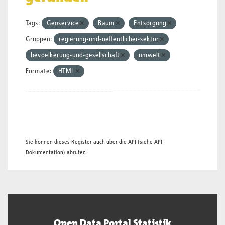
Tags:
Geoservice
Baum
Entsorgung
Gruppen:
regierung-und-oeffentlicher-sektor
bevoelkerung-und-gesellschaft
umwelt
Formate:
HTML
Sie können dieses Register auch über die
API
(siehe
API-
Dokumentation
) abrufen.
Open Data Portal Statistik