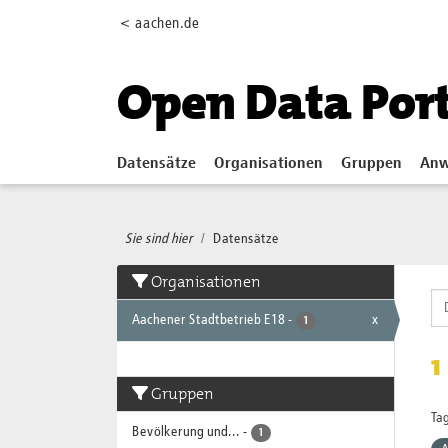
Skip to main content
< aachen.de
Open Data Por
Datensätze
Organisationen
Gruppen
Anw
Sie sind hier
Datensätze
Organisationen
Aachener Stadtbetrieb E18
-
x
1
1
Gruppen
Tag
Bevölkerung und...
-
1