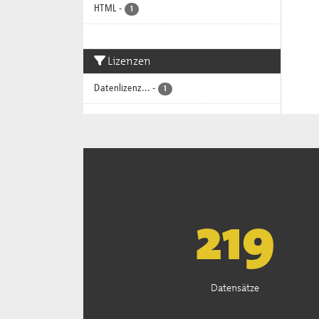
HTML
-
1
Lizenzen
Datenlizenz...
-
1
222
Datensätze