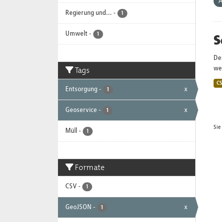
A
Regierung und...
-
1
Umwelt
-
S
1
De
Tags
wei
C
Entsorgung
-
x
1
Geoservice
-
x
1
Sie
Müll
-
1
Formate
CSV
-
1
GeoJSON
-
x
1