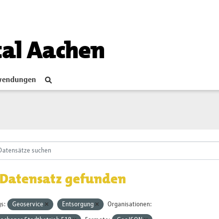
tal Aachen
endungen
 Datensatz gefunden
s:
Geoservice
Entsorgung
Organisationen: