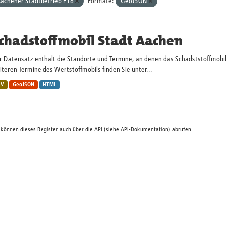
achener Stadtbetrieb E18
Formate:
GeoJSON
chadstoffmobil Stadt Aachen
r Datensatz enthält die Standorte und Termine, an denen das Schadststoffmobi
teren Termine des Wertstoffmobils finden Sie unter...
SV
GeoJSON
HTML
 können dieses Register auch über die
API
(siehe
API-Dokumentation
) abrufen.