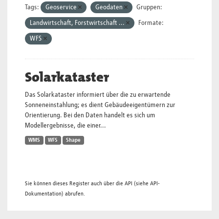
Tags:
Geoservice
Geodaten
Gruppen:
Landwirtschaft, Forstwirtschaft ...
Formate:
WFS
Solarkataster
Das Solarkataster informiert über die zu erwartende
Sonneneinstahlung; es dient Gebäudeeigentümern zur
Orientierung. Bei den Daten handelt es sich um
Modellergebnisse, die einer...
WMS
WFS
Shape
Sie können dieses Register auch über die
API
(siehe
API-
Dokumentation
) abrufen.