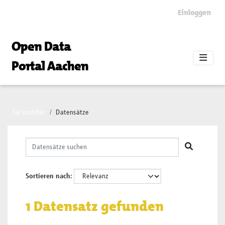
Skip to main content
Einloggen
Open Data
Portal Aachen
Sie sind hier
Datensätze
Sortieren nach
1 Datensatz gefunden