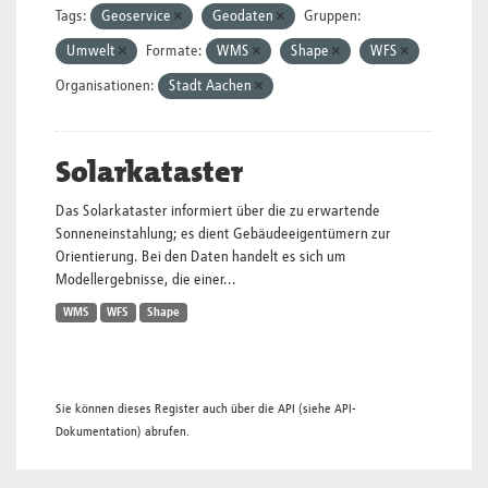
Tags:
Geoservice
Geodaten
Gruppen:
Umwelt
Formate:
WMS
Shape
WFS
Organisationen:
Stadt Aachen
Solarkataster
Das Solarkataster informiert über die zu erwartende
Sonneneinstahlung; es dient Gebäudeeigentümern zur
Orientierung. Bei den Daten handelt es sich um
Modellergebnisse, die einer...
WMS
WFS
Shape
Sie können dieses Register auch über die
API
(siehe
API-
Dokumentation
) abrufen.