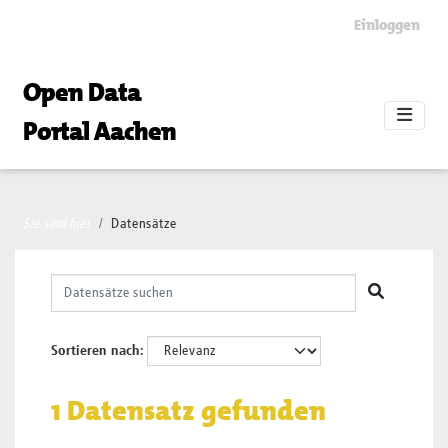
Skip to main content
Einloggen
Open Data
Portal Aachen
Sie sind hier
Datensätze
Sortieren nach
1 Datensatz gefunden