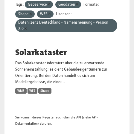
Tags:
Geoservice
Geodaten
Formate:
Shape
WFS
Lizenzen:
Datenlizenz Deutschland - Namensnennung - Version
2.0
Solarkataster
Das Solarkataster informiert über die zu erwartende
Sonneneinstahlung; es dient Gebäudeeigentümern zur
Orientierung. Bei den Daten handelt es sich um
Modellergebnisse, die einer...
WMS
WFS
Shape
Sie können dieses Register auch über die
API
(siehe
API-
Dokumentation
) abrufen.