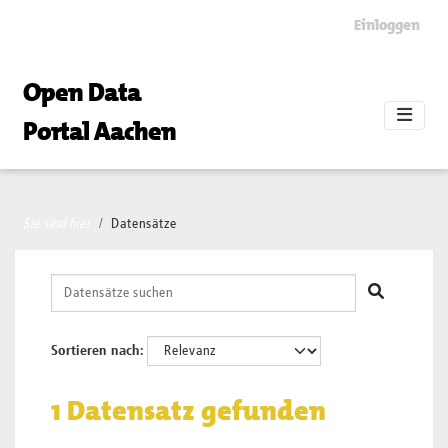
Skip to main content
Einloggen
Open Data
Portal Aachen
Sie sind hier
Datensätze
Sortieren nach
1 Datensatz gefunden