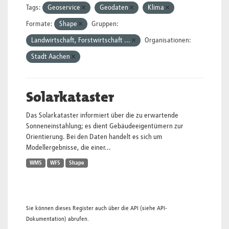
Tags:
Geoservice
Geodaten
Klima
Formate:
Shape
Gruppen:
Landwirtschaft, Forstwirtschaft ...
Organisationen:
Stadt Aachen
Solarkataster
Das Solarkataster informiert über die zu erwartende
Sonneneinstahlung; es dient Gebäudeeigentümern zur
Orientierung. Bei den Daten handelt es sich um
Modellergebnisse, die einer...
WMS
WFS
Shape
Sie können dieses Register auch über die
API
(siehe
API-
Dokumentation
) abrufen.