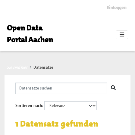
Skip to main content
Einloggen
Open Data
Portal Aachen
Sie sind hier
Datensätze
Sortieren nach
1 Datensatz gefunden