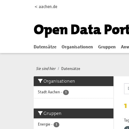
Skip to main content
< aachen.de
Open Data Por
Datensätze
Organisationen
Gruppen
Anw
Sie sind hier
Datensätze
Organisationen
Stadt Aachen
-
1
1
Gruppen
Tag
Energie
-
1