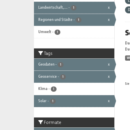
L
Landwirtschaft,...
-
x
1
D
Regionen und Städte
-
x
1
S
Umwelt
-
1
Da
Dat
Tags
W
Geodaten
-
x
1
Geoservice
-
x
1
Sie
Klima
-
1
Solar
-
x
1
Formate