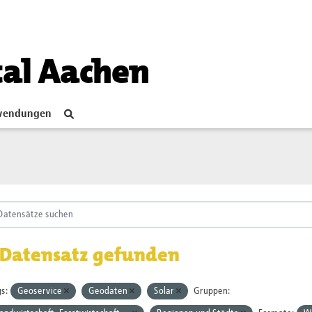
tal Aachen
endungen
 Datensatz gefunden
s:
Geoservice
Geodaten
Solar
Gruppen: