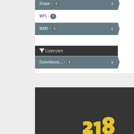
Shape
-
x
1
WFS
-
1
WMS
-
x
1
Lizenzen
Datenlizenz...
-
x
1
221