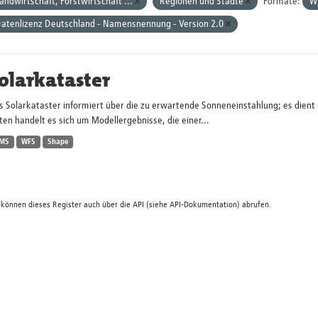
andwirtschaft, Forstwirtschaft ...
Regionen und Städte
Formate:
W
atenlizenz Deutschland - Namensnennung - Version 2.0
olarkataster
s Solarkataster informiert über die zu erwartende Sonneneinstahlung; es dien
en handelt es sich um Modellergebnisse, die einer...
MS
WFS
Shape
 können dieses Register auch über die
API
(siehe
API-Dokumentation
) abrufen.