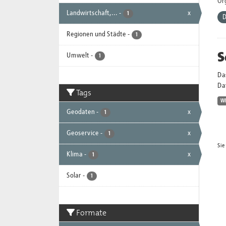
Or
Landwirtschaft,...
-
x
1
D
Regionen und Städte
-
1
S
Umwelt
-
1
Da
Dat
Tags
W
Geodaten
-
x
1
Geoservice
-
x
1
Sie
Klima
-
x
1
Solar
-
1
Formate