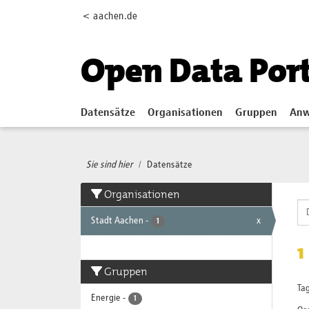
Skip to main content
< aachen.de
Open Data Por
Datensätze
Organisationen
Gruppen
Anw
Sie sind hier
Datensätze
Organisationen
Stadt Aachen
-
x
1
1
Gruppen
Tag
Energie
-
1