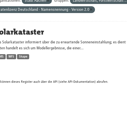
ganisationen:
Stadt Aachen
Gruppen:
Landwirtschaft, Forstwirtschaft ..
atenlizenz Deutschland - Namensnennung - Version 2.0
olarkataster
s Solarkataster informiert über die zu erwartende Sonneneinstahlung; es dien
en handelt es sich um Modellergebnisse, die einer...
MS
WFS
Shape
 können dieses Register auch über die
API
(siehe
API-Dokumentation
) abrufen.