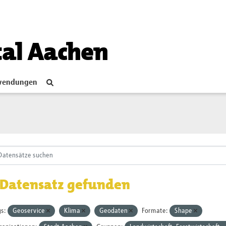
tal Aachen
endungen
 Datensatz gefunden
s:
Geoservice
Klima
Geodaten
Formate:
Shape