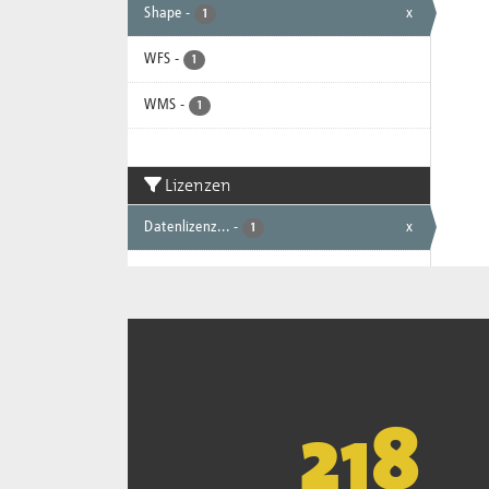
Shape
-
x
1
WFS
-
1
WMS
-
1
Lizenzen
Datenlizenz...
-
x
1
221