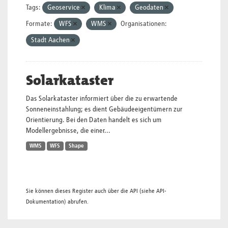
Tags:
Geoservice
Klima
Geodaten
Formate:
WFS
WMS
Organisationen:
Stadt Aachen
Solarkataster
Das Solarkataster informiert über die zu erwartende
Sonneneinstahlung; es dient Gebäudeeigentümern zur
Orientierung. Bei den Daten handelt es sich um
Modellergebnisse, die einer...
WMS
WFS
Shape
Sie können dieses Register auch über die
API
(siehe
API-
Dokumentation
) abrufen.