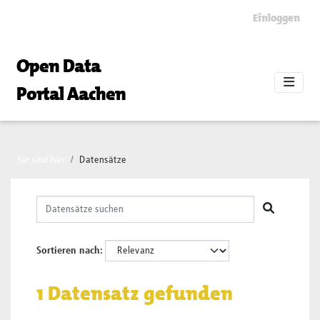
Skip to main content
Einloggen
Open Data
Portal Aachen
Sie sind hier
Datensätze
Sortieren nach
1 Datensatz gefunden