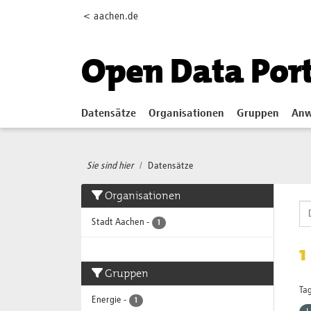
Skip to main content
< aachen.de
Open Data Por
Datensätze
Organisationen
Gruppen
Anw
Sie sind hier
Datensätze
Organisationen
Stadt Aachen
-
1
1
Gruppen
Tag
Energie
-
1