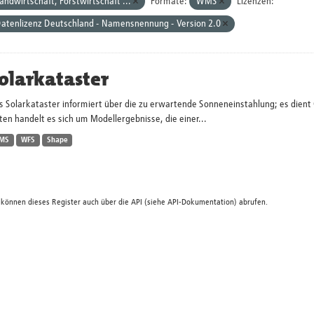
andwirtschaft, Forstwirtschaft ...
Formate:
WMS
Lizenzen:
atenlizenz Deutschland - Namensnennung - Version 2.0
olarkataster
s Solarkataster informiert über die zu erwartende Sonneneinstahlung; es dien
en handelt es sich um Modellergebnisse, die einer...
MS
WFS
Shape
 können dieses Register auch über die
API
(siehe
API-Dokumentation
) abrufen.