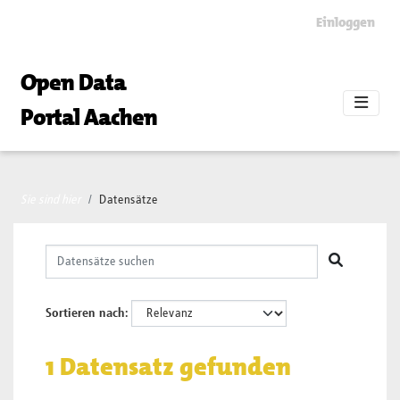
Skip to main content
Einloggen
Open Data
Portal Aachen
Sie sind hier
Datensätze
Sortieren nach
1 Datensatz gefunden