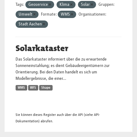
Tags:
Geoservice
Klima
Solar
Gruppen:
Umwelt
Formate:
WMS
Organisationen:
Stadt Aachen
Solarkataster
Das Solarkataster informiert über die zu erwartende
Sonneneinstahlung; es dient Gebäudeeigentümern zur
Orientierung. Bei den Daten handelt es sich um
Modellergebnisse, die einer...
WMS
WFS
Shape
Sie können dieses Register auch über die
API
(siehe
API-
Dokumentation
) abrufen.