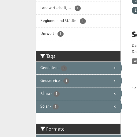
Landwirtschaft,...
-
1
D
Regionen und Städte
-
1
S
Umwelt
-
1
Da
Dat
Tags
W
Geodaten
-
x
1
Geoservice
-
x
1
Sie
Klima
-
x
1
Solar
-
x
1
Formate