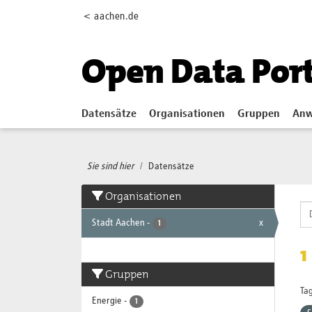
Skip to main content
< aachen.de
Open Data Por
Datensätze
Organisationen
Gruppen
Anw
Sie sind hier
Datensätze
Organisationen
Stadt Aachen
-
x
1
1
Gruppen
Tag
Energie
-
1