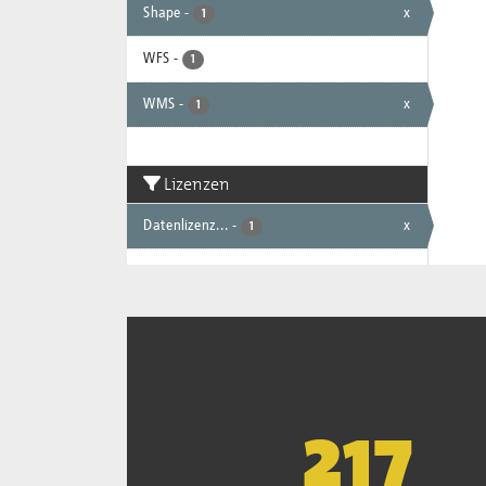
Shape
-
x
1
WFS
-
1
WMS
-
x
1
Lizenzen
Datenlizenz...
-
x
1
221