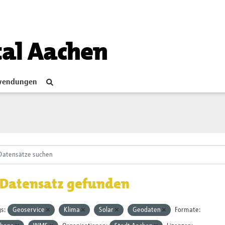
tal Aachen
endungen
 Datensatz gefunden
s:
Geoservice
Klima
Solar
Geodaten
Formate: