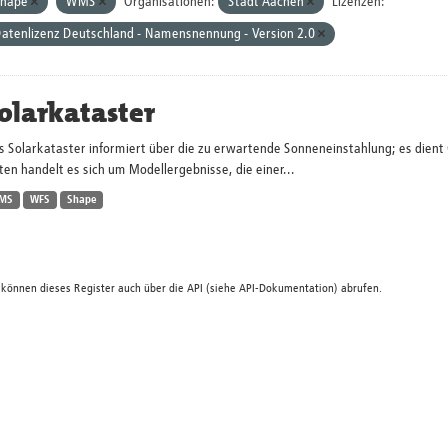
Shape
WMS
Organisationen:
Stadt Aachen
Lizenzen:
atenlizenz Deutschland - Namensnennung - Version 2.0
olarkataster
s Solarkataster informiert über die zu erwartende Sonneneinstahlung; es dien
en handelt es sich um Modellergebnisse, die einer...
MS
WFS
Shape
 können dieses Register auch über die
API
(siehe
API-Dokumentation
) abrufen.