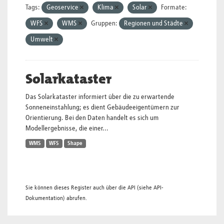
Tags:
Geoservice
Klima
Solar
Formate:
WFS
WMS
Gruppen:
Regionen und Städte
Umwelt
Solarkataster
Das Solarkataster informiert über die zu erwartende
Sonneneinstahlung; es dient Gebäudeeigentümern zur
Orientierung. Bei den Daten handelt es sich um
Modellergebnisse, die einer...
WMS
WFS
Shape
Sie können dieses Register auch über die
API
(siehe
API-
Dokumentation
) abrufen.