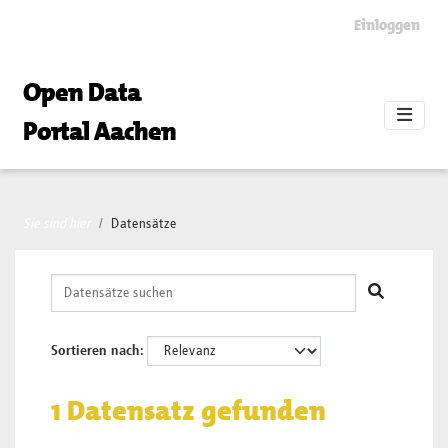
Skip to main content
Einloggen
Open Data
Portal Aachen
Sie sind hier
Datensätze
Sortieren nach
1 Datensatz gefunden