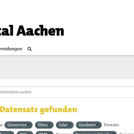
tal Aachen
endungen
 Datensatz gefunden
s:
Geoservice
Klima
Solar
Geodaten
Formate: