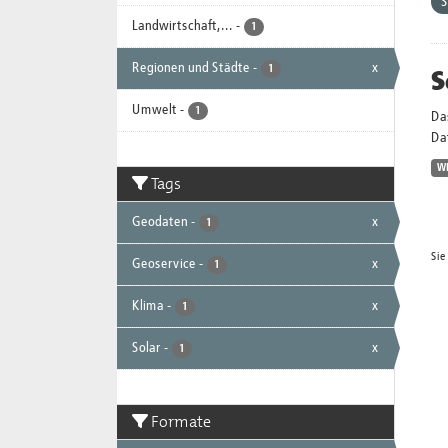
Landwirtschaft,...
-
1
Regionen und Städte
-
x
S
1
Umwelt
-
1
Da
Dat
W
Tags
Geodaten
-
x
1
Sie
Geoservice
-
x
1
Klima
-
x
1
Solar
-
x
1
Formate