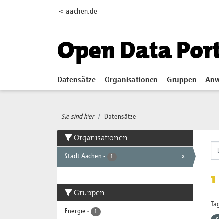
Skip to main content
< aachen.de
Open Data Por
Datensätze
Organisationen
Gruppen
Anw
Sie sind hier
Datensätze
Organisationen
Stadt Aachen
-
x
1
1
Gruppen
Tag
Energie
-
1