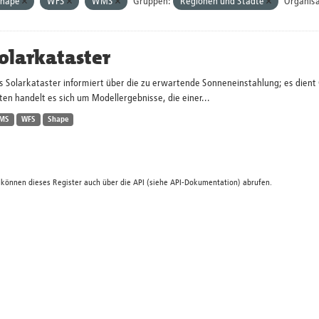
Shape
WFS
WMS
Gruppen:
Regionen und Städte
Organisa
olarkataster
s Solarkataster informiert über die zu erwartende Sonneneinstahlung; es dien
en handelt es sich um Modellergebnisse, die einer...
MS
WFS
Shape
 können dieses Register auch über die
API
(siehe
API-Dokumentation
) abrufen.