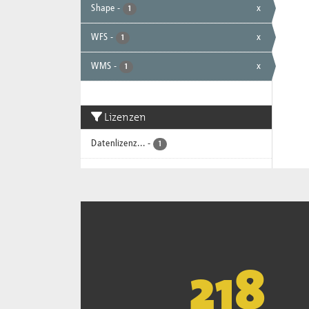
Shape
-
x
1
WFS
-
x
1
WMS
-
x
1
Lizenzen
Datenlizenz...
-
1
221