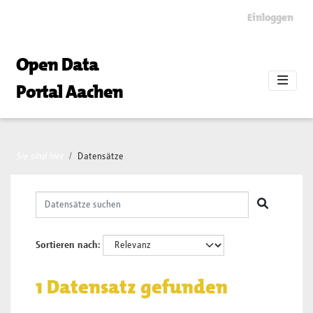
Skip to main content
Einloggen
Open Data
Portal Aachen
Sie sind hier
Datensätze
Sortieren nach
1 Datensatz gefunden