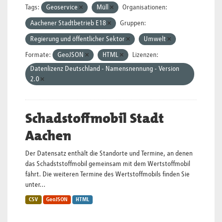
Tags:
Geoservice
Müll
Organisationen:
Aachener Stadtbetrieb E18
Gruppen:
Regierung und öffentlicher Sektor
Umwelt
Formate:
GeoJSON
HTML
Lizenzen:
Datenlizenz Deutschland - Namensnennung - Version
2.0
Schadstoffmobil Stadt
Aachen
Der Datensatz enthält die Standorte und Termine, an denen
das Schadststoffmobil gemeinsam mit dem Wertstoffmobil
fährt. Die weiteren Termine des Wertstoffmobils finden Sie
unter...
CSV
GeoJSON
HTML