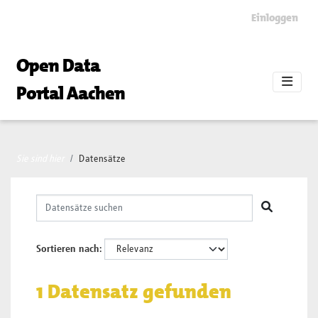
Skip to main content
Einloggen
Open Data
Portal Aachen
Sie sind hier
Datensätze
Sortieren nach
1 Datensatz gefunden