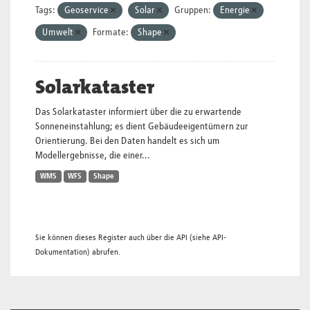
Tags:
Geoservice
Solar
Gruppen:
Energie
Umwelt
Formate:
Shape
Solarkataster
Das Solarkataster informiert über die zu erwartende
Sonneneinstahlung; es dient Gebäudeeigentümern zur
Orientierung. Bei den Daten handelt es sich um
Modellergebnisse, die einer...
WMS
WFS
Shape
Sie können dieses Register auch über die
API
(siehe
API-
Dokumentation
) abrufen.