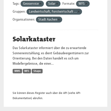
Tags:
Geoservice
Solar
Formate:
WFS
Gruppen:
Landwirtschaft, Forstwirtschaft ...
Organisationen:
Stadt Aachen
Solarkataster
Das Solarkataster informiert über die zu erwartende
Sonneneinstahlung; es dient Gebäudeeigentümern zur
Orientierung. Bei den Daten handelt es sich um
Modellergebnisse, die einer...
WMS
WFS
Shape
Sie können dieses Register auch über die
API
(siehe
API-
Dokumentation
) abrufen.