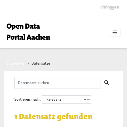
Skip to main content
Einloggen
Open Data
Portal Aachen
Sie sind hier
Datensätze
Sortieren nach
1 Datensatz gefunden