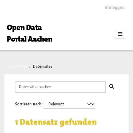
Skip to main content
Einloggen
Open Data
Portal Aachen
Sie sind hier
Datensätze
Sortieren nach
1 Datensatz gefunden