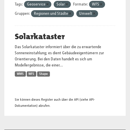
Tags:
Geoservice
Solar
Formate:
WFS
Gruppen:
Regionen und Städte
Umwelt
Solarkataster
Das Solarkataster informiert über die zu erwartende
Sonneneinstahlung; es dient Gebäudeeigentümern zur
Orientierung. Bei den Daten handelt es sich um
Modellergebnisse, die einer...
WMS
WFS
Shape
Sie können dieses Register auch über die
API
(siehe
API-
Dokumentation
) abrufen.