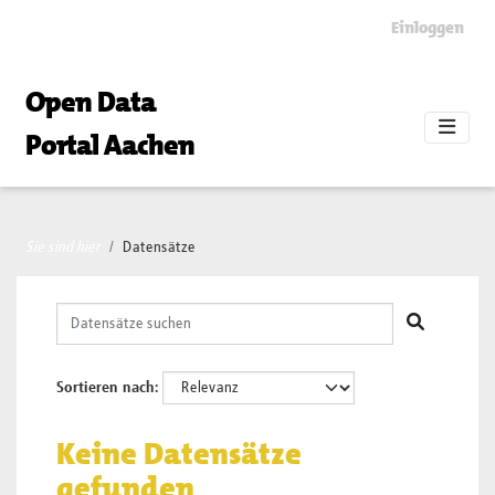
Skip to main content
Einloggen
Open Data
Portal Aachen
Sie sind hier
Datensätze
Sortieren nach
Keine Datensätze
gefunden