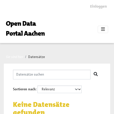
Skip to main content
Einloggen
Open Data
Portal Aachen
Sie sind hier
Datensätze
Sortieren nach
Keine Datensätze
gefunden