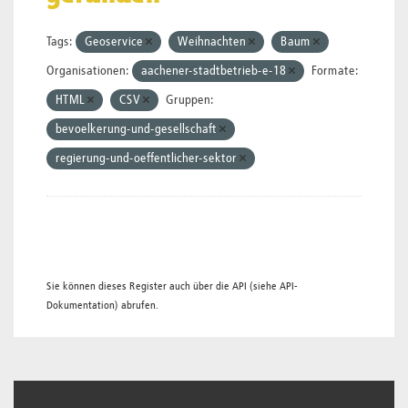
Tags:
Geoservice
Weihnachten
Baum
Organisationen:
aachener-stadtbetrieb-e-18
Formate:
HTML
CSV
Gruppen:
bevoelkerung-und-gesellschaft
regierung-und-oeffentlicher-sektor
Sie können dieses Register auch über die
API
(siehe
API-
Dokumentation
) abrufen.