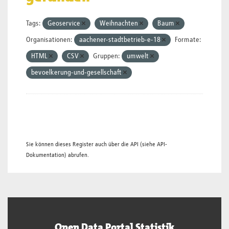
Tags:
Geoservice
Weihnachten
Baum
Organisationen:
aachener-stadtbetrieb-e-18
Formate:
HTML
CSV
Gruppen:
umwelt
bevoelkerung-und-gesellschaft
Sie können dieses Register auch über die
API
(siehe
API-
Dokumentation
) abrufen.
Open Data Portal Statistik