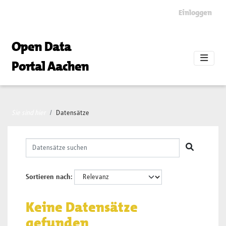
Skip to main content
Einloggen
Open Data
Portal Aachen
Sie sind hier
Datensätze
Sortieren nach
Keine Datensätze
gefunden