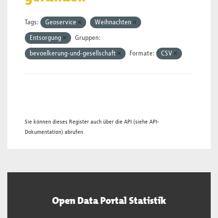
Tags:
Geoservice
Weihnachten
Entsorgung
Gruppen:
bevoelkerung-und-gesellschaft
Formate:
CSV
Sie können dieses Register auch über die
API
(siehe
API-
Dokumentation
) abrufen.
Open Data Portal Statistik