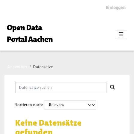
Skip to main content
Einloggen
Open Data
Portal Aachen
Sie sind hier
Datensätze
Sortieren nach
Keine Datensätze
gefunden