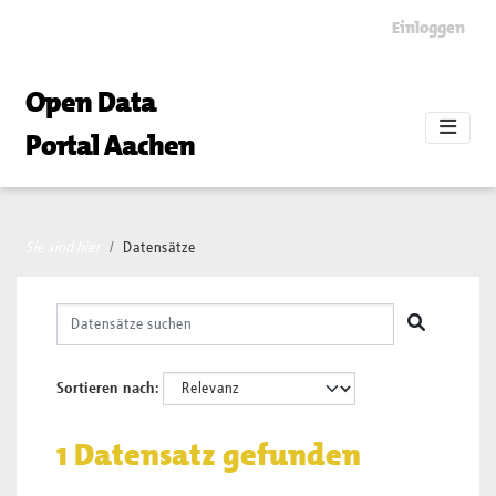
Skip to main content
Einloggen
Open Data
Portal Aachen
Sie sind hier
Datensätze
Sortieren nach
1 Datensatz gefunden