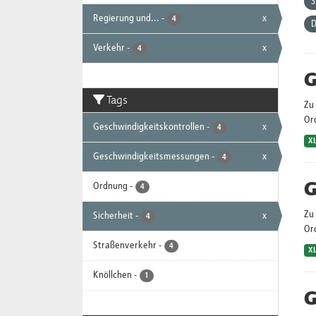
S
Regierung und...
-
x
4
D
Verkehr
-
x
4
G
Tags
Zu 
Or
Geschwindigkeitskontrollen
-
x
4
X
Geschwindigkeitsmessungen
-
x
4
G
Ordnung
-
4
Zu 
Sicherheit
-
x
4
Or
Straßenverkehr
-
4
X
Knöllchen
-
1
G