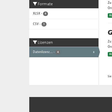
Zu 
Formate
Or
XLSX
-
4
X
CSV
-
1
G
Lizenzen
Zu 
Or
Datenlizenz...
-
x
4
X
Sie