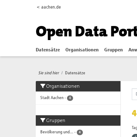
Skip to main content
< aachen.de
Open Data Por
Datensätze
Organisationen
Gruppen
Anw
Sie sind hier
Datensätze
Organisationen
Stadt Aachen
-
4
4
Gruppen
Tag
Bevölkerung und...
-
4