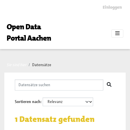
Skip to main content
Einloggen
Open Data
Portal Aachen
Sie sind hier
Datensätze
Sortieren nach
1 Datensatz gefunden