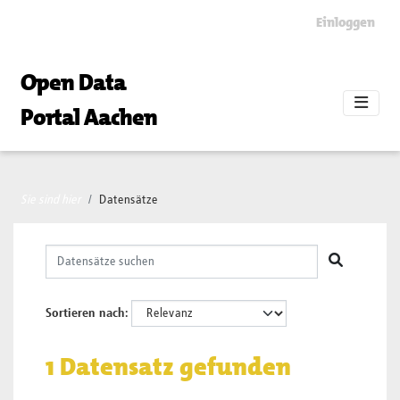
Skip to main content
Einloggen
Open Data
Portal Aachen
Sie sind hier
Datensätze
Sortieren nach
1 Datensatz gefunden