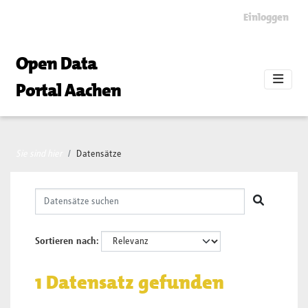
Skip to main content
Einloggen
Open Data
Portal Aachen
Sie sind hier
Datensätze
Sortieren nach
1 Datensatz gefunden