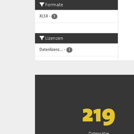
Formate
XLSX
-
1
Lizenzen
Datenlizenz...
-
1
222
Datensätze