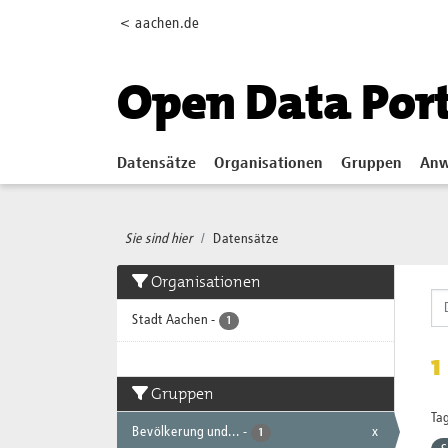
Skip to main content
< aachen.de
Open Data Por
Datensätze
Organisationen
Gruppen
Anw
Sie sind hier
Datensätze
Organisationen
Stadt Aachen
-
1
1
Gruppen
Tag
Bevölkerung und...
-
x
1