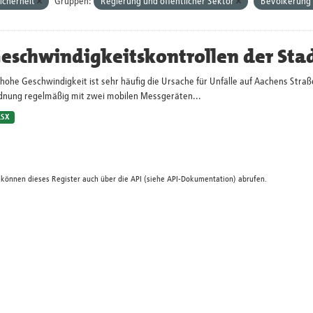
icherheit
Gruppen:
Regierung und öffentlicher Sektor
Bevölkerung 
eschwindigkeitskontrollen der Sta
hohe Geschwindigkeit ist sehr häufig die Ursache für Unfälle auf Aachens Straß
dnung regelmäßig mit zwei mobilen Messgeräten...
LSX
 können dieses Register auch über die
API
(siehe
API-Dokumentation
) abrufen.