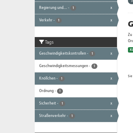
S
Regierung und...
-
x
1
Verkehr
-
x
G
1
Zu 
Tags
Or
X
Geschwindigkeitskontrollen
-
x
1
Geschwindigkeitsmessungen
-
1
Sie
Knöllchen
-
x
1
Ordnung
-
1
Sicherheit
-
x
1
Straßenverkehr
-
x
1