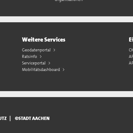
Weitere Services
E
Geodatenportal
C
Ratsinfo
A
Serviceportal
AP
Mobilitätsdashboard
UTZ
©STADT AACHEN