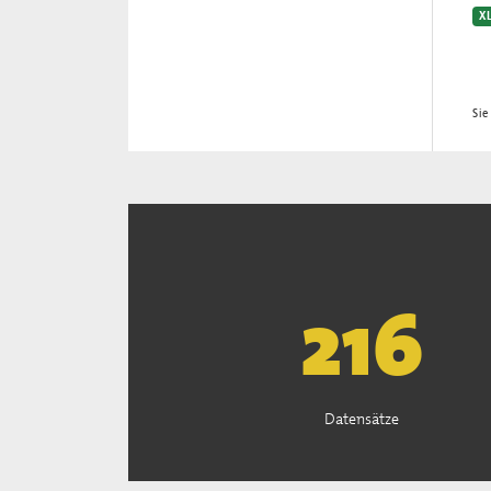
X
Sie
221
Datensätze