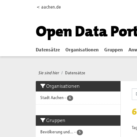
Skip to main content
< aachen.de
Open Data Por
Datensätze
Organisationen
Gruppen
Anw
Sie sind hier
Datensätze
Organisationen
Stadt Aachen
-
6
6
Gruppen
Tag
Bevölkerung und...
-
5