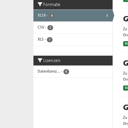
Formate
XLSX
-
x
G
6
CSV
-
2
Zu 
Or
XLS
-
1
X
Lizenzen
G
Datenlizenz...
-
6
Zu 
Or
X
G
Zu 
Or