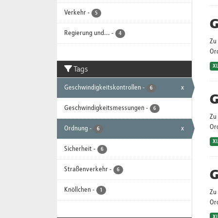
Verkehr
-
5
G
Regierung und...
-
4
Zu 
Or
Tags
X
Geschwindigkeitskontrollen
-
x
6
G
Geschwindigkeitsmessungen
-
6
Zu 
Or
Ordnung
-
x
6
X
Sicherheit
-
6
Straßenverkehr
-
G
6
Knöllchen
-
1
Zu 
Or
X