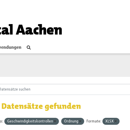
tal Aachen
endungen
 Datensätze gefunden
s:
Geschwindigkeitskontrollen
Ordnung
Formate:
XLSX