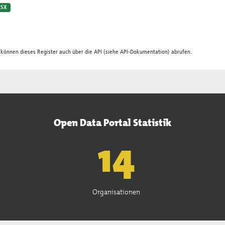
LSX
 können dieses Register auch über die
API
(siehe
API-Dokumentation
) abrufen.
Open Data Portal Statistik
15
Organisationen