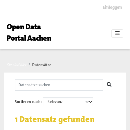
Skip to main content
Einloggen
Open Data
Portal Aachen
Sie sind hier
Datensätze
Sortieren nach
1 Datensatz gefunden