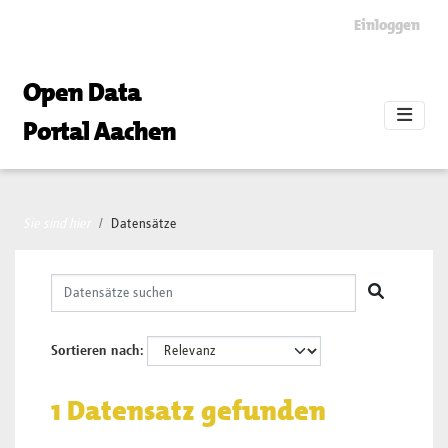
Skip to main content
Einloggen
Open Data
Portal Aachen
Sie sind hier
Datensätze
Sortieren nach
1 Datensatz gefunden