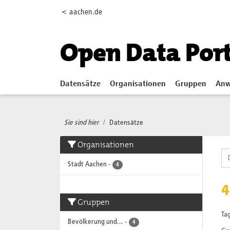
Skip to main content
< aachen.de
Open Data Por
Datensätze
Organisationen
Gruppen
Anw
Sie sind hier
Datensätze
Organisationen
Stadt Aachen
-
4
4
Gruppen
Tag
Bevölkerung und...
-
4