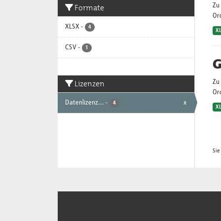
Zu 
Formate
Or
XLSX
-
4
X
CSV
-
1
G
Lizenzen
Zu 
Or
Datenlizenz...
-
x
4
X
Sie