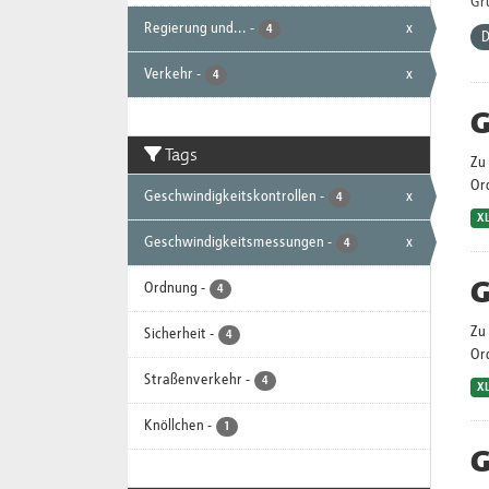
Gr
Regierung und...
-
x
4
D
Verkehr
-
x
4
G
Tags
Zu 
Or
Geschwindigkeitskontrollen
-
x
4
X
Geschwindigkeitsmessungen
-
x
4
G
Ordnung
-
4
Zu 
Sicherheit
-
4
Or
Straßenverkehr
-
4
X
Knöllchen
-
1
G