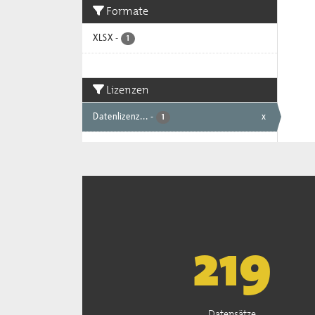
Formate
XLSX
-
1
Lizenzen
Datenlizenz...
-
x
1
222
Datensätze