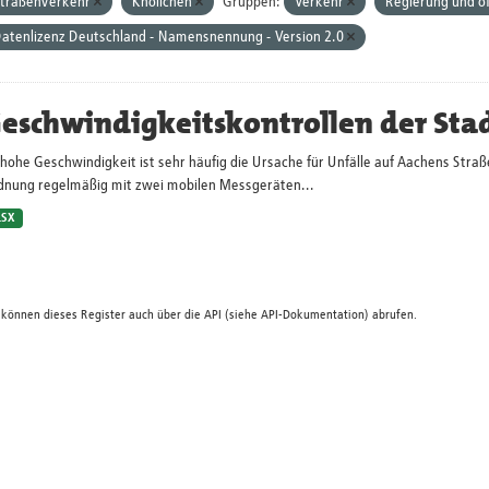
traßenverkehr
Knöllchen
Gruppen:
Verkehr
Regierung und öf
atenlizenz Deutschland - Namensnennung - Version 2.0
eschwindigkeitskontrollen der Sta
hohe Geschwindigkeit ist sehr häufig die Ursache für Unfälle auf Aachens Straß
dnung regelmäßig mit zwei mobilen Messgeräten...
LSX
 können dieses Register auch über die
API
(siehe
API-Dokumentation
) abrufen.