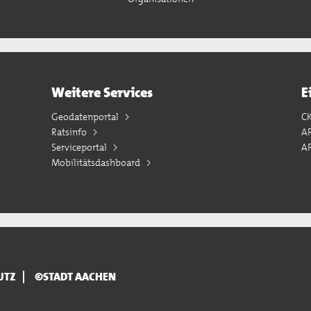
Weitere Services
E
Geodatenportal
C
Ratsinfo
A
Serviceportal
AP
Mobilitätsdashboard
UTZ
©STADT AACHEN