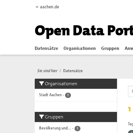
Skip to main content
< aachen.de
Open Data Por
Datensätze
Organisationen
Gruppen
Anw
Sie sind hier
Datensätze
Organisationen
Stadt Aachen
-
1
1
Gruppen
Tag
Bevölkerung und...
-
1