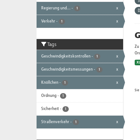
S
Regierung und...
-
x
1
D
Verkehr
-
x
1
G
Tags
Zu 
Or
Geschwindigkeitskontrollen
-
x
1
X
Geschwindigkeitsmessungen
-
x
1
Knöllchen
-
x
1
Sie
Ordnung
-
1
Sicherheit
-
1
Straßenverkehr
-
x
1