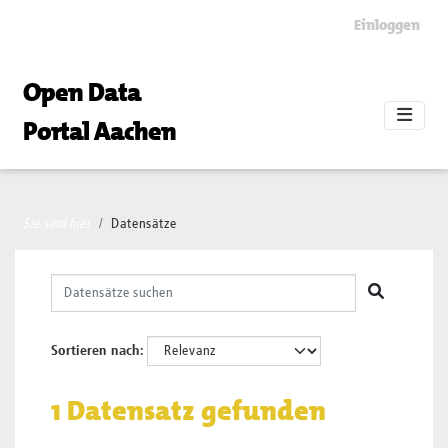
Skip to main content
Einloggen
Open Data
Portal Aachen
Sie sind hier
Datensätze
Sortieren nach
1 Datensatz gefunden