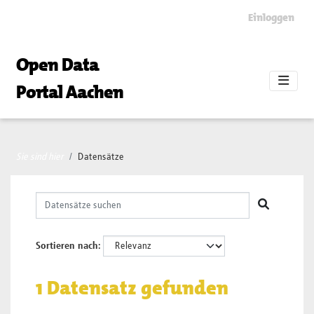
Skip to main content
Einloggen
Open Data
Portal Aachen
Sie sind hier
Datensätze
Sortieren nach
1 Datensatz gefunden