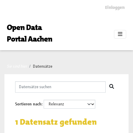
Skip to main content
Einloggen
Open Data
Portal Aachen
Sie sind hier
Datensätze
Sortieren nach
1 Datensatz gefunden