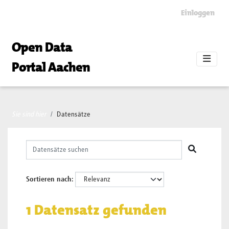
Skip to main content
Einloggen
Open Data
Portal Aachen
Sie sind hier
Datensätze
Sortieren nach
1 Datensatz gefunden