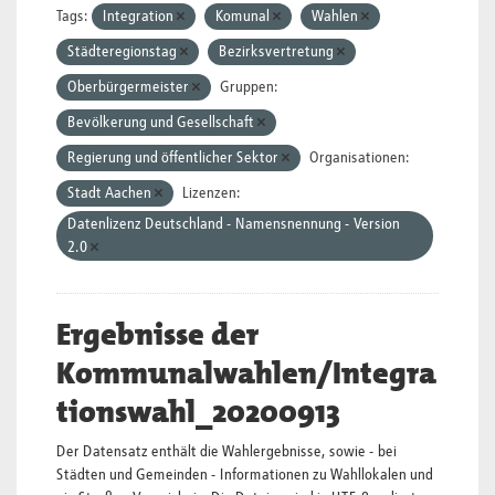
Tags:
Integration
Komunal
Wahlen
Städteregionstag
Bezirksvertretung
Oberbürgermeister
Gruppen:
Bevölkerung und Gesellschaft
Regierung und öffentlicher Sektor
Organisationen:
Stadt Aachen
Lizenzen:
Datenlizenz Deutschland - Namensnennung - Version
2.0
Ergebnisse der
Kommunalwahlen/Integra
tionswahl_20200913
Der Datensatz enthält die Wahlergebnisse, sowie - bei
Städten und Gemeinden - Informationen zu Wahllokalen und