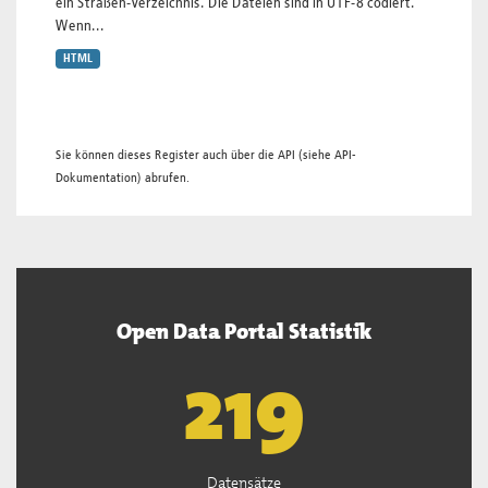
ein Straßen-Verzeichnis. Die Dateien sind in UTF-8 codiert.
Wenn...
HTML
Sie können dieses Register auch über die
API
(siehe
API-
Dokumentation
) abrufen.
Open Data Portal Statistik
220
Datensätze