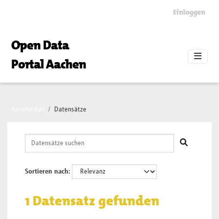
Skip to main content
Einloggen
Open Data
Portal Aachen
Sie sind hier
Datensätze
Sortieren nach
1 Datensatz gefunden