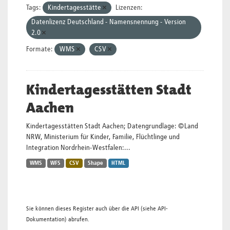
Tags:
Kindertagesstätte
Lizenzen:
Datenlizenz Deutschland - Namensnennung - Version
2.0
Formate:
WMS
CSV
Kindertagesstätten Stadt
Aachen
Kindertagesstätten Stadt Aachen; Datengrundlage: ©Land
NRW, Ministerium für Kinder, Familie, Flüchtlinge und
Integration Nordrhein-Westfalen:...
WMS
WFS
CSV
Shape
HTML
Sie können dieses Register auch über die
API
(siehe
API-
Dokumentation
) abrufen.