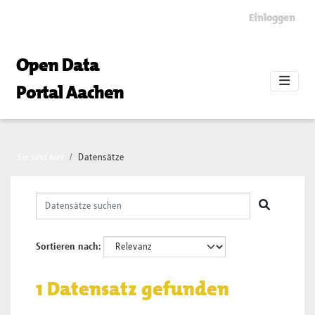
Skip to main content
Einloggen
Open Data
Portal Aachen
Sie sind hier
Datensätze
Sortieren nach
1 Datensatz gefunden