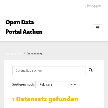
Skip to main content
Einloggen
Open Data
Portal Aachen
Sie sind hier
Datensätze
Sortieren nach
1 Datensatz gefunden