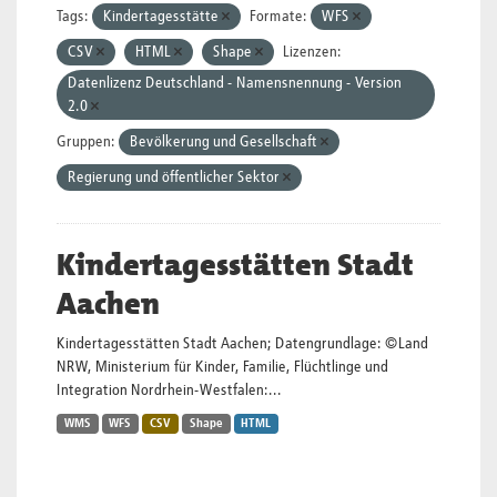
Tags:
Kindertagesstätte
Formate:
WFS
CSV
HTML
Shape
Lizenzen:
Datenlizenz Deutschland - Namensnennung - Version
2.0
Gruppen:
Bevölkerung und Gesellschaft
Regierung und öffentlicher Sektor
Kindertagesstätten Stadt
Aachen
Kindertagesstätten Stadt Aachen; Datengrundlage: ©Land
NRW, Ministerium für Kinder, Familie, Flüchtlinge und
Integration Nordrhein-Westfalen:...
WMS
WFS
CSV
Shape
HTML