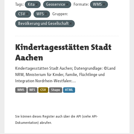
Tags:
Kita
Geoservice
Formate:
WMS
CSV
WFS
Gruppen:
Bevölkerung und Gesellschaft
Kindertagesstätten Stadt
Aachen
Kindertagesstätten Stadt Aachen; Datengrundlage: ©Land
NRW, Ministerium für Kinder, Familie, Flüchtlinge und
Integration Nordrhein-Westfalen:...
WMS
WFS
CSV
Shape
HTML
Sie können dieses Register auch über die
API
(siehe
API-
Dokumentation
) abrufen.