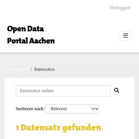
Skip to main content
Einloggen
Open Data
Portal Aachen
Sie sind hier
Datensätze
Sortieren nach
1 Datensatz gefunden