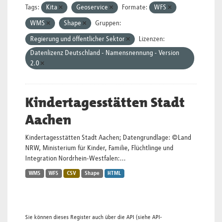
Tags:
Kita
Geoservice
Formate:
WFS
WMS
Shape
Gruppen:
Regierung und öffentlicher Sektor
Lizenzen:
Datenlizenz Deutschland - Namensnennung - Version
2.0
Kindertagesstätten Stadt
Aachen
Kindertagesstätten Stadt Aachen; Datengrundlage: ©Land
NRW, Ministerium für Kinder, Familie, Flüchtlinge und
Integration Nordrhein-Westfalen:...
WMS
WFS
CSV
Shape
HTML
Sie können dieses Register auch über die
API
(siehe
API-