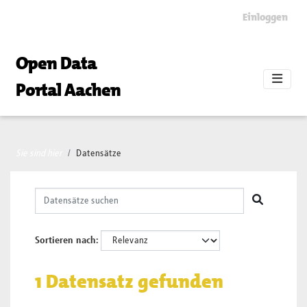
Skip to main content
Einloggen
Open Data
Portal Aachen
Sie sind hier
Datensätze
Sortieren nach
1 Datensatz gefunden