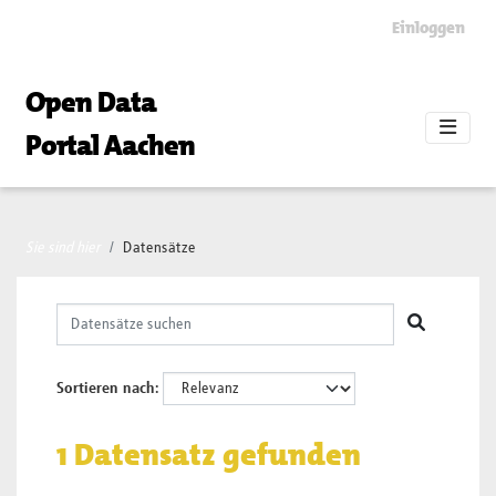
Skip to main content
Einloggen
Open Data
Portal Aachen
Sie sind hier
Datensätze
Sortieren nach
1 Datensatz gefunden