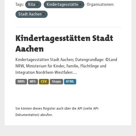
Tags:
Kita
Kindertagesstätte
Organisationen:
Stadt Aachen
Kindertagesstätten Stadt
Aachen
Kindertagesstätten Stadt Aachen; Datengrundlage: ©Land
NRW, Ministerium für Kinder, Familie, Flüchtlinge und
Integration Nordrhein-Westfalen:...
WMS
WFS
CSV
Shape
HTML
Sie können dieses Register auch über die
API
(siehe
API-
Dokumentation
) abrufen.