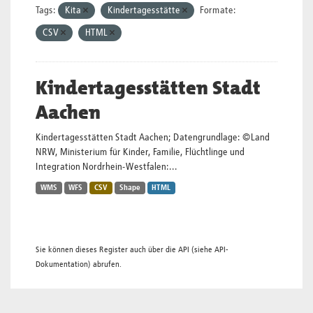
Tags:
Kita
Kindertagesstätte
Formate:
CSV
HTML
Kindertagesstätten Stadt
Aachen
Kindertagesstätten Stadt Aachen; Datengrundlage: ©Land
NRW, Ministerium für Kinder, Familie, Flüchtlinge und
Integration Nordrhein-Westfalen:...
WMS
WFS
CSV
Shape
HTML
Sie können dieses Register auch über die
API
(siehe
API-
Dokumentation
) abrufen.