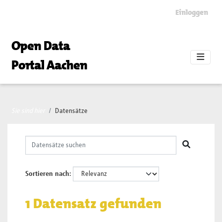
Skip to main content
Einloggen
Open Data
Portal Aachen
Sie sind hier
Datensätze
Sortieren nach
1 Datensatz gefunden