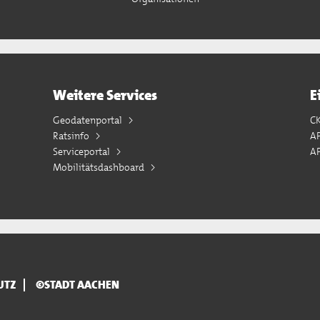
Weitere Services
E
Geodatenportal
C
Ratsinfo
A
Serviceportal
AP
Mobilitätsdashboard
UTZ
©STADT AACHEN