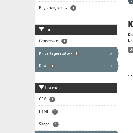
S
Regierung und...
-
1
K
Tags
Ki
Geoservice
-
No
1
W
Kindertagesstätte
-
x
1
Kita
-
x
1
Sie
Formate
CSV
-
1
HTML
-
1
Shape
-
1