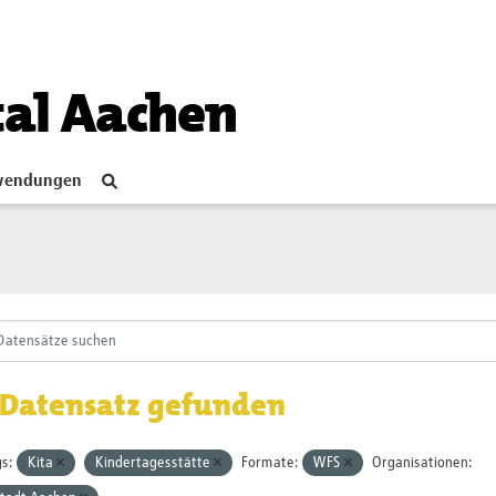
tal Aachen
endungen
 Datensatz gefunden
s:
Kita
Kindertagesstätte
Formate:
WFS
Organisationen: