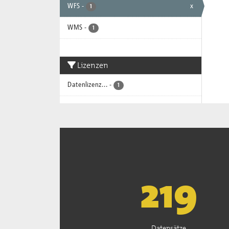
WFS
-
x
1
WMS
-
1
Lizenzen
Datenlizenz...
-
1
222
Datensätze