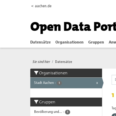
Skip to main content
< aachen.de
Open Data Por
Datensätze
Organisationen
Gruppen
Anw
Sie sind hier
Datensätze
Organisationen
Stadt Aachen
-
x
1
1
Gruppen
Tag
Bevölkerung und...
-
1