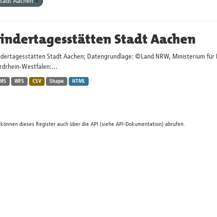
tadt Aachen
indertagesstätten Stadt Aachen
ndertagesstätten Stadt Aachen; Datengrundlage: ©Land NRW, Ministerium für Kin
rdrhein-Westfalen:...
MS
WFS
CSV
Shape
HTML
 können dieses Register auch über die
API
(siehe
API-Dokumentation
) abrufen.