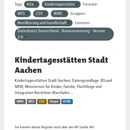
Tags:
Kita
Kindertagesstätte
Formate:
WFS
CSV
WMS
Gruppen:
Bevölkerung und Gesellschaft
Lizenzen:
Datenlizenz Deutschland - Namensnennung - Version
2.0
Kindertagesstätten Stadt
Aachen
Kindertagesstätten Stadt Aachen; Datengrundlage: ©Land
NRW, Ministerium für Kinder, Familie, Flüchtlinge und
Integration Nordrhein-Westfalen:...
WMS
WFS
CSV
Shape
HTML
Sie können dieses Register auch über die
API
(siehe
API-