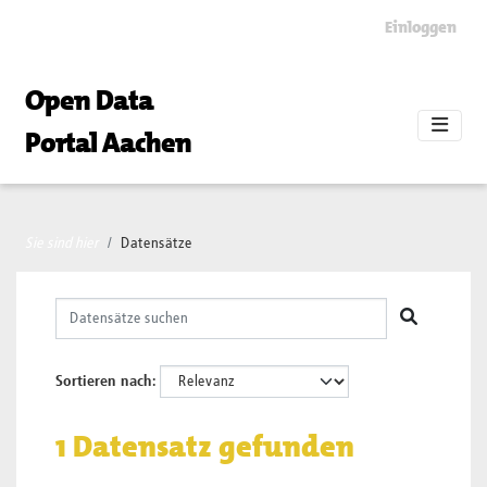
Skip to main content
Einloggen
Open Data
Portal Aachen
Sie sind hier
Datensätze
Sortieren nach
1 Datensatz gefunden