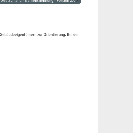
 Deutschland - Namensnennung - Version 2.0
t Gebäudeeigentümern zur Orientierung. Bei den