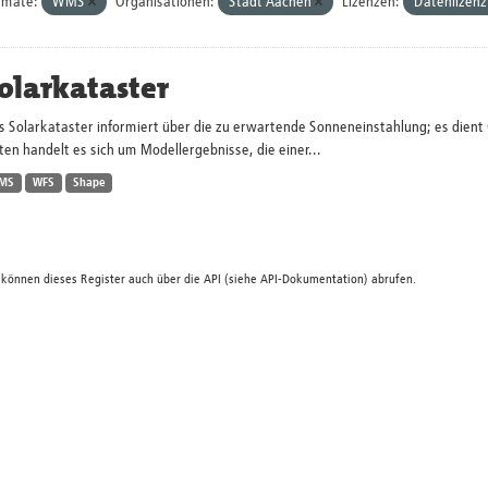
rmate:
WMS
Organisationen:
Stadt Aachen
Lizenzen:
Datenlizenz
olarkataster
s Solarkataster informiert über die zu erwartende Sonneneinstahlung; es dien
en handelt es sich um Modellergebnisse, die einer...
MS
WFS
Shape
 können dieses Register auch über die
API
(siehe
API-Dokumentation
) abrufen.