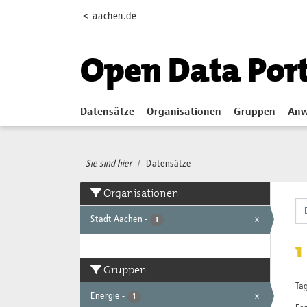
Skip to main content
< aachen.de
Open Data Por
Datensätze
Organisationen
Gruppen
Anw
Sie sind hier
Datensätze
Organisationen
Stadt Aachen
-
x
1
1
Gruppen
Tag
Energie
-
x
1