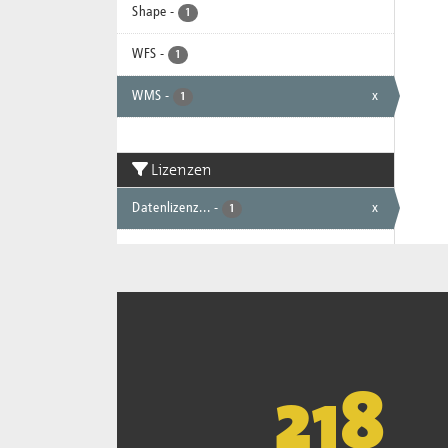
Shape
-
1
WFS
-
1
WMS
-
x
1
Lizenzen
Datenlizenz...
-
x
1
221