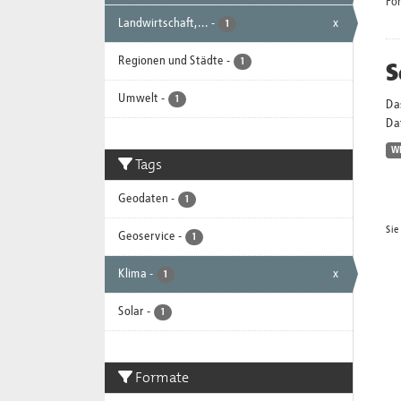
Fo
Landwirtschaft,...
-
x
1
Regionen und Städte
-
S
1
Umwelt
-
1
Da
Dat
W
Tags
Geodaten
-
1
Sie
Geoservice
-
1
Klima
-
x
1
Solar
-
1
Formate